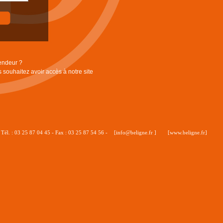
endeur ?
s souhaitez avoir accès à notre site
Tél. : 03 25 87 04 45 - Fax : 03 25 87 54 56 -
[info@beligne.fr ]
[www.beligne.fr]